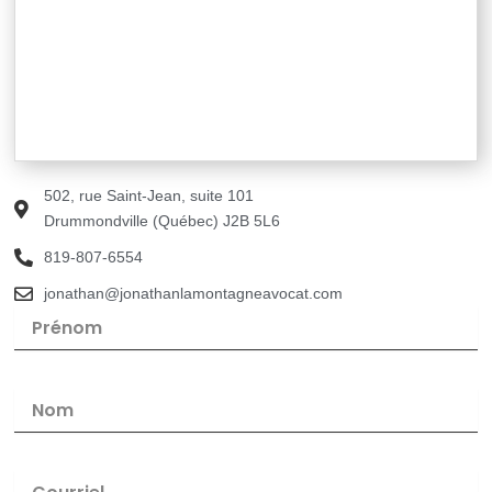
502, rue Saint-Jean, suite 101
Drummondville (Québec) J2B 5L6
819-807-6554
jonathan@jonathanlamontagneavocat.com