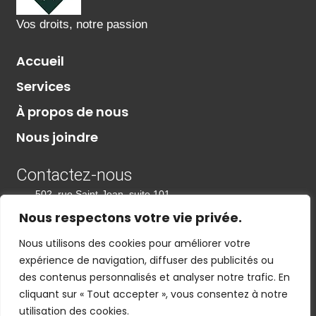
Vos droits, notre passion
Accueil
Services
À propos de nous
Nous joindre
Contactez-nous
502, rue Saint-Jean, suite 101
Drummondville (Québec) J2B 5L6
Nous respectons votre vie privée.
+1 819-807-6554
Nous utilisons des cookies pour améliorer votre
expérience de navigation, diffuser des publicités ou
jonathan@jonathanlamontagneavocat.com
des contenus personnalisés et analyser notre trafic. En
cliquant sur « Tout accepter », vous consentez à notre
Politique de confidentialité
utilisation des cookies.
Termes et Conditions Générales